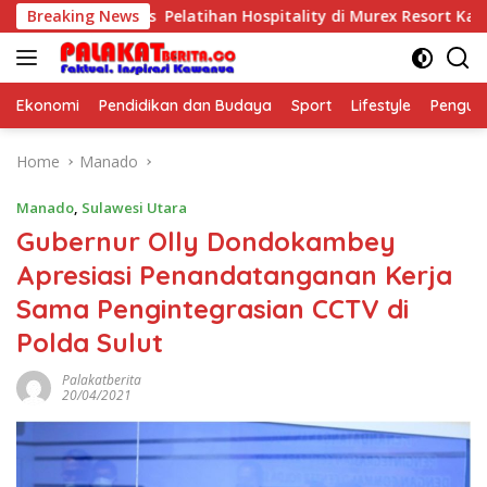
Skip
poseful Kids Pelatihan Hospitality di Murex Resort Kalasey
Breaking News
to
content
Ekonomi
Pendidikan dan Budaya
Sport
Lifestyle
Pengu
Home
Manado
Manado
,
Sulawesi Utara
Gubernur Olly Dondokambey
Apresiasi Penandatanganan Kerja
Sama Pengintegrasian CCTV di
Polda Sulut
Palakatberita
20/04/2021