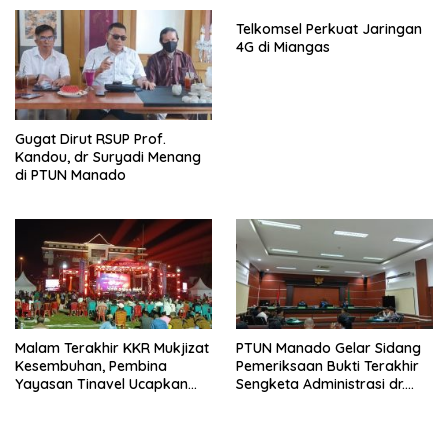
Telkomsel Perkuat Jaringan
4G di Miangas
Gugat Dirut RSUP Prof.
Kandou, dr Suryadi Menang
di PTUN Manado
Malam Terakhir KKR Mukjizat
PTUN Manado Gelar Sidang
Kesembuhan, Pembina
Pemeriksaan Bukti Terakhir
Yayasan Tinavel Ucapkan
Sengketa Administrasi dr.
Syukur
Suryadi Tatura – Dirut RSUP
Prof. Kandou.