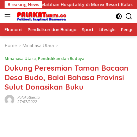
Skip
ful Kids Pelatihan Hospitality di Murex Resort Kalasey
Breaking News
to
content
Ekonomi
Pendidikan dan Budaya
Sport
Lifestyle
Pengu
Home
Minahasa Utara
Minahasa Utara
,
Pendidikan dan Budaya
Dukung Peresmian Taman Bacaan
Desa Budo, Balai Bahasa Provinsi
Sulut Donasikan Buku
Palakatberita
27/07/2022