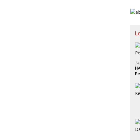
L
24
HA
Pe
Ka