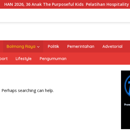
N 2026, 36 Anak The Purposeful Kids Pelatihan Hospitality di 
Bolmong Raya
Politik
Pemerintahan
Advetorial
port
Lifestyle
Pengumuman
. Perhaps searching can help.