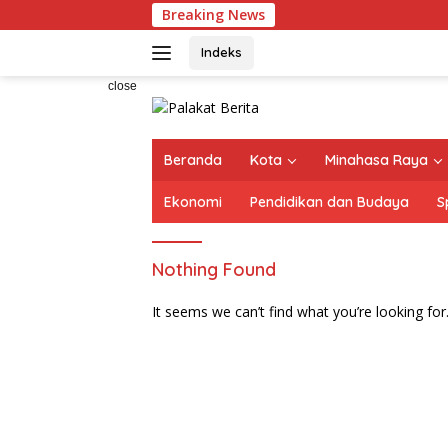
Skip
Breaking News
HA
to
content
Indeks
close
Beranda
Kota
Minahasa Raya
Ekonomi
Pendidikan dan Budaya
S
Nothing Found
It seems we can’t find what you’re looking for