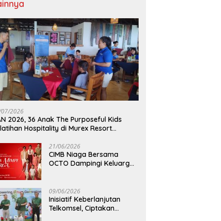
ainnya
/07/2026
N 2026, 36 Anak The Purposeful Kids
latihan Hospitality di Murex Resort
lasey
21/06/2026
CIMB Niaga Bersama
OCTO Dampingi Keluarga
Indonesia Wujudkan Mimpi
09/06/2026
Inisiatif Keberlanjutan
Telkomsel, Ciptakan
Dampak Bermakna