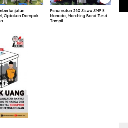
 Keberlanjutan
Penamatan 360 Siswa SMP 8
Gugat
l, Ciptakan Dampak
Manado, Marching Band Turut
dr Su
na
Tampil
Mana