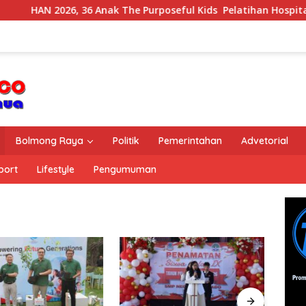
AN 2026, 36 Anak The Purposeful Kids Pelatihan Hospitality di 
Bolmong Raya
Politik
Pemerintahan
Advetorial
port
Lifestyle
Pengumuman