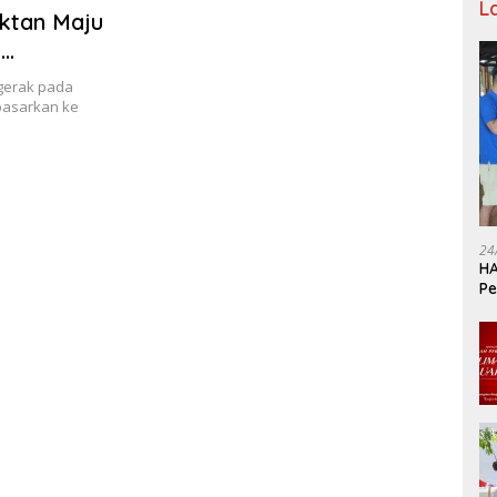
L
oktan Maju
a
gerak pada
pasarkan ke
24
HA
Pe
Ka