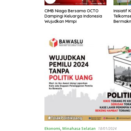
CIMB Niaga Bersama OCTO
Inisiatif
6 Anak The
Dampingi Keluarga Indonesia
Telkomse
ids Pelatihan
Wujudkan Mimpi
Bermak
di Murex Resort
Ekonomi
,
Minahasa Selatan
18/01/2024