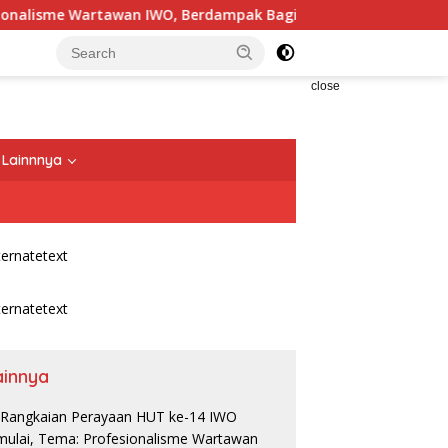
sme Wartawan IWO, Berdampak Bagi Kebaikan Bangsa
HA
close
Lainnnya
ainnya