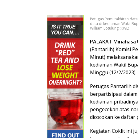
Petugas Pemutakhiran data
data di kediaman Wakil Bup
William Lotulung (KWL)
PALAKAT Minahasa 
(Pantarlih) Komisi
Minut) melaksanakan 
kediaman Wakil Bupat
Minggu (12/2/2023).
Petugas Pantarlih d
berpartisipasi dalam
kediaman pribadinya
pengecekan atas na
dicocokan ke daftar 
Kegiatan Coklit ini 