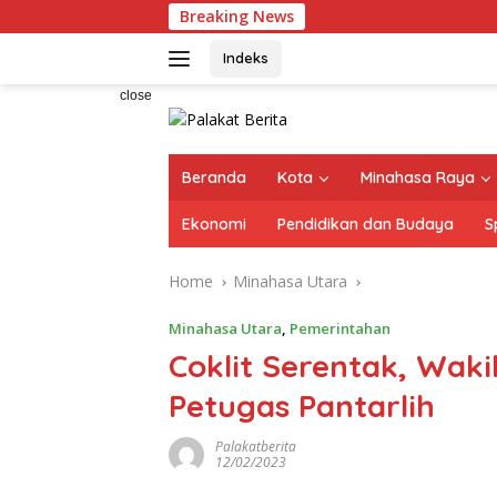
Skip
Breaking News
Ra
to
content
Indeks
close
Beranda
Kota
Minahasa Raya
Ekonomi
Pendidikan dan Budaya
S
Home
Minahasa Utara
Minahasa Utara
,
Pemerintahan
Coklit Serentak, Wak
Petugas Pantarlih
Palakatberita
12/02/2023