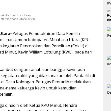
08
Ra
 lakukan pencocokkan
ati Minahasa Utara Kevin
di
IW
Utara–
Petugas Pemutakhiran Data Pemilih
 Pemilihan Umum Kabupaten Minahasa Utara (KPU
kegiatan Pencocokan dan Penelitian (Coklit) di
i Minut, Kevin William Lotulung (KWL), pada hari
isambut dengan ramah dan bangga. Kevin pun
 kegiatan coklit yang dilaksanakan oleh Pantarlih di
 di Desa Kolongan. Petugas Pentarlih melakukan
ma-nama keluarga Kevin untuk kemudian
pemilih.
juga dihadiri oleh Ketua KPU Minut, Hendra