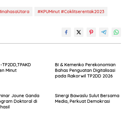
MinahasaUtara
#KPUMinut #Coklitserentak2023
D-TP2DD,TPAKD
BI & Kemenko Perekonomian
en Minut
Bahas Penguatan Digitalisasi
pada Rakorwil TP2DD 2026
minar Joune Ganda
Sinergi Bawaslu Sulut Bersama
gram Doktoral di
Media, Perkuat Demokrasi
hasil