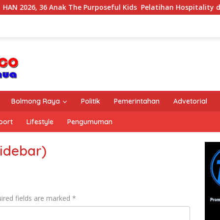
2026, 36 Anak The Purposeful Kids Pelatihan Hospitality di Mur
Bolmong Raya
Politik
Pemerintahan
Advetorial
port
Lifestyle
Pengumuman
idebar)
ired fields are marked
*