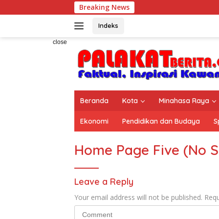
Skip
Breaking News
HAN 
to
content
Indeks
close
Beranda
Kota
Minahasa Raya
Ekonomi
Pendidikan dan Budaya
S
Home Page Five (No S
Leave a Reply
Your email address will not be published.
Requ