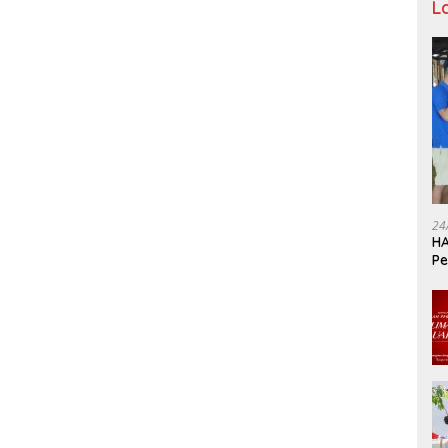
L
24
HA
Pe
Ka