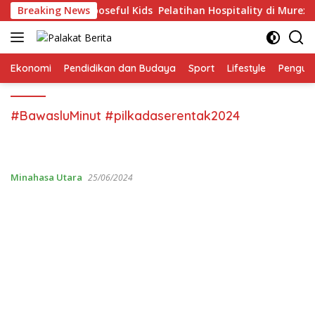
Skip
 36 Anak The Purposeful Kids Pelatihan Hospitality di Murex Re
Breaking News
to
content
Ekonomi
Pendidikan dan Budaya
Sport
Lifestyle
Pengu
#BawasluMinut #pilkadaserentak2024
Minahasa Utara
25/06/2024