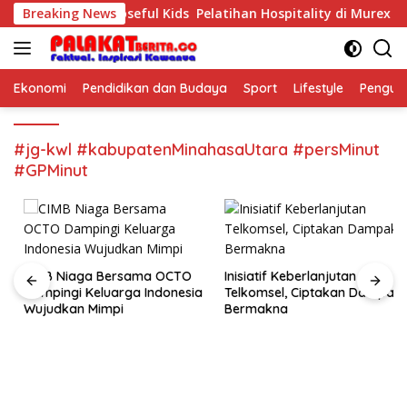
Skip
 Anak The Purposeful Kids Pelatihan Hospitality di Murex Resor
Breaking News
to
content
Ekonomi
Pendidikan dan Budaya
Sport
Lifestyle
Pengu
#jg-kwl #kabupatenMinahasaUtara #persMinut
#GPMinut
CIMB Niaga Bersama OCTO
Inisiatif Keberlanjutan
Dampingi Keluarga Indonesia
Telkomsel, Ciptakan Dampak
Wujudkan Mimpi
Bermakna