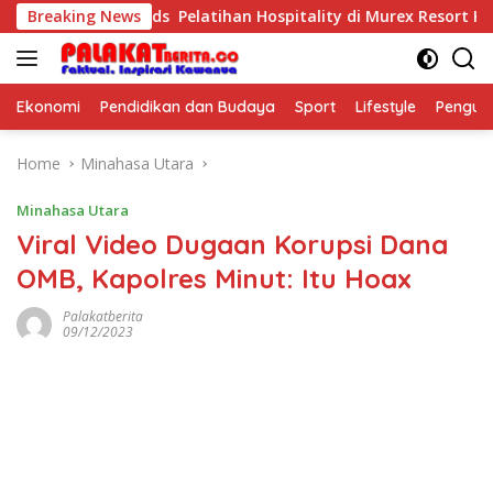
Skip
 Purposeful Kids Pelatihan Hospitality di Murex Resort Kalasey
Breaking News
to
content
Ekonomi
Pendidikan dan Budaya
Sport
Lifestyle
Pengu
Home
Minahasa Utara
Minahasa Utara
Viral Video Dugaan Korupsi Dana
OMB, Kapolres Minut: Itu Hoax
Palakatberita
09/12/2023