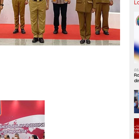
L
08
Ra
di
IW