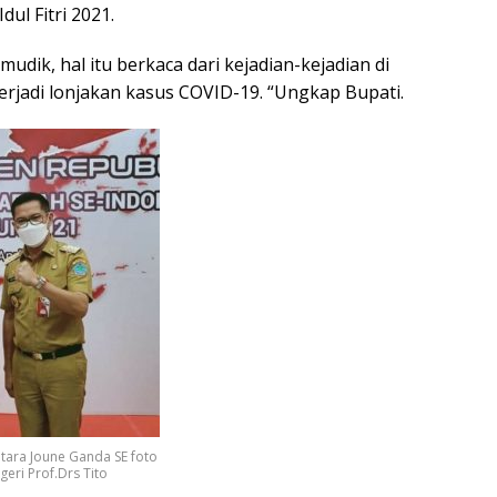
dul Fitri 2021.
udik, hal itu berkaca dari kejadian-kejadian di
rjadi lonjakan kasus COVID-19. “Ungkap Bupati.
ara Joune Ganda SE foto
eri Prof.Drs Tito