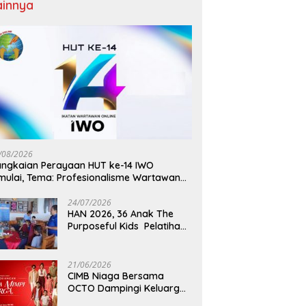
ainnya
/08/2026
ngkaian Perayaan HUT ke-14 IWO
mulai, Tema: Profesionalisme Wartawan
O, Berdampak Bagi Kebaikan Bangsa
24/07/2026
HAN 2026, 36 Anak The
Purposeful Kids Pelatihan
Hospitality di Murex Resort
Kalasey
21/06/2026
CIMB Niaga Bersama
OCTO Dampingi Keluarga
Indonesia Wujudkan Mimpi