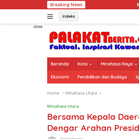
Skip
Breaking News
Rangkaian Perayaa
to
content
Indeks
close
Beranda
Kota
Minahasa Raya
Ekonomi
Pendidikan dan Budaya
S
Home
Minahasa Utara
Minahasa Utara
Bersama Kepala Daera
Dengar Arahan Presid