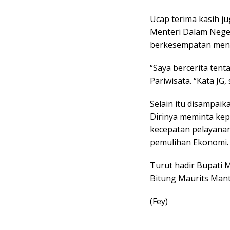
Ucap terima kasih j
Menteri Dalam Negeri
berkesempatan mend
“Saya bercerita ten
Pariwisata. “Kata JG
Selain itu disampaik
Dirinya meminta ke
kecepatan pelayanan
pemulihan Ekonomi.
Turut hadir Bupati 
Bitung Maurits Manti
(Fey)