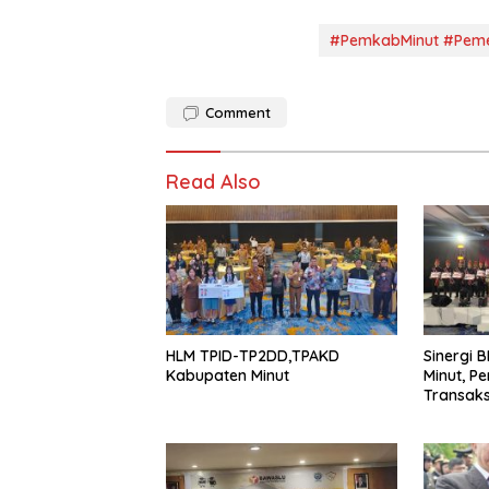
#PemkabMinut #Peme
Comment
Read Also
HLM TPID-TP2DD,TPAKD
Sinergi B
Kabupaten Minut
Minut, P
Transaksi