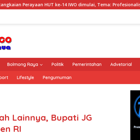
n HUT ke-14 IWO dimulai, Tema: Profesionalisme Wartawan IW
Bolmong Raya
Politik
Pemerintahan
Advetorial
port
Lifestyle
Pengumuman
h Lainnya, Bupati JG
en RI