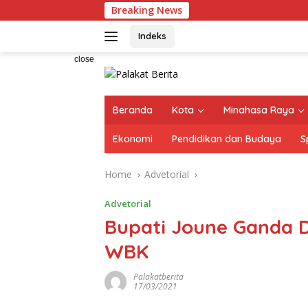
Skip
Breaking News
to
content
Indeks
close
Beranda
Kota
Minahasa Raya
Ekonomi
Pendidikan dan Budaya
S
Home
Advetorial
Advetorial
Bupati Joune Ganda D
WBK
Palakatberita
17/03/2021