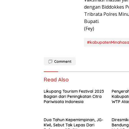
dengan Biddokkes Po
Tribrata Polres Minu
Bupati.
(Fey)
#kabupatenMinahasa 
Comment
Read Also
Likupang Tourism Festival 2023
Penyerah
Bagian dari Peningkatan Citra
Kabupate
Pariwisata Indonesia
WTP Ata
Dua Tahun Kepemimpinan, JG-
Diresmik
KWL Sebut Tak Lepas Dari
Bendung