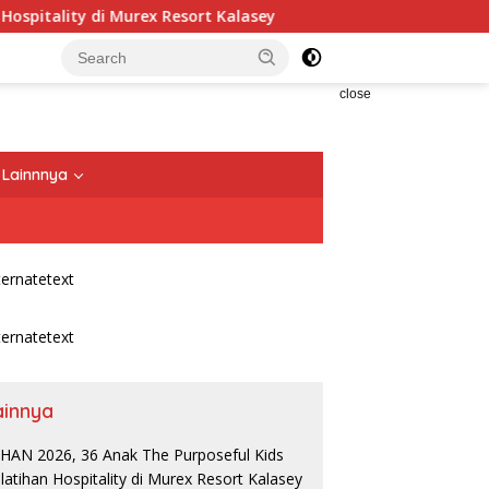
lity di Murex Resort Kalasey
CIMB Niaga Bersama OCTO
close
Lainnnya
ainnya