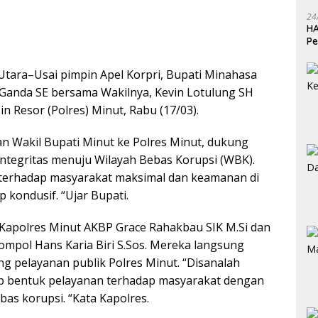
24
HA
Pe
Ka
tara–Usai pimpin Apel Korpri, Bupati Minahasa
 Ganda SE bersama Wakilnya, Kevin Lotulung SH
n Resor (Polres) Minut, Rabu (17/03).
n Wakil Bupati Minut ke Polres Minut, dukung
tegritas menuju Wilayah Bebas Korupsi (WBK).
terhadap masyarakat maksimal dan keamanan di
 kondusif. “Ujar Bupati.
 Kapolres Minut AKBP Grace Rahakbau SIK M.Si dan
mpol Hans Karia Biri S.Sos. Mereka langsung
g pelayanan publik Polres Minut. “Disanalah
ap bentuk pelayanan terhadap masyarakat dengan
as korupsi. “Kata Kapolres.