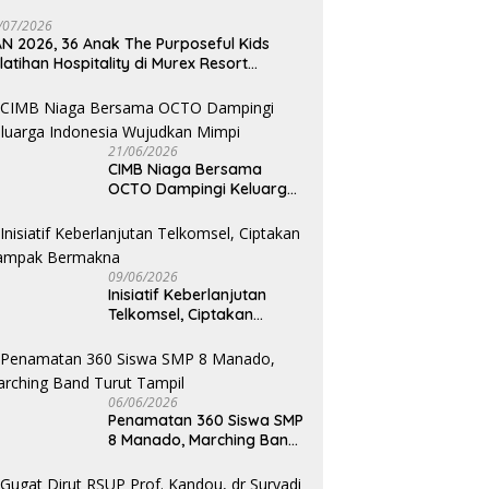
/07/2026
N 2026, 36 Anak The Purposeful Kids
latihan Hospitality di Murex Resort
lasey
21/06/2026
CIMB Niaga Bersama
OCTO Dampingi Keluarga
Indonesia Wujudkan Mimpi
09/06/2026
Inisiatif Keberlanjutan
Telkomsel, Ciptakan
Dampak Bermakna
06/06/2026
Penamatan 360 Siswa SMP
8 Manado, Marching Band
Turut Tampil