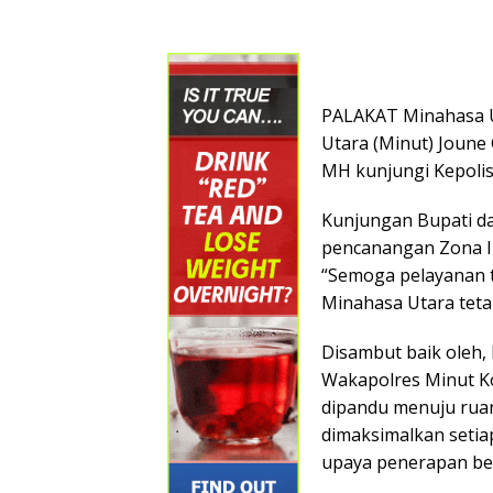
PALAKAT Minahasa U
Utara (Minut) Joune
MH kunjungi Kepolisi
Kunjungan Bupati da
pencanangan Zona In
“Semoga pelayanan 
Minahasa Utara tetap
Disambut baik oleh,
Wakapolres Minut Ko
dipandu menuju ruan
dimaksimalkan seti
upaya penerapan beb