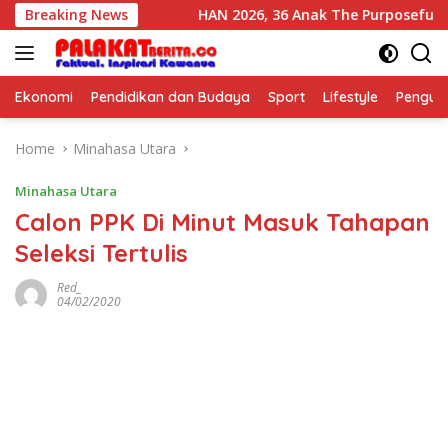
Skip
ikan Bangsa
Breaking News
HAN 2026, 36 Anak The Purposeful Kids Pel
to
content
Ekonomi
Pendidikan dan Budaya
Sport
Lifestyle
Pengu
Home
Minahasa Utara
Minahasa Utara
Calon PPK Di Minut Masuk Tahapan
Seleksi Tertulis
Red_
04/02/2020