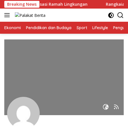
Skip
si Investasi & Hilirisasi Ramah Lingkungan
Breaking News
Rangkaian P
to
content
Ekonomi
Pendidikan dan Budaya
Sport
Lifestyle
Pengu