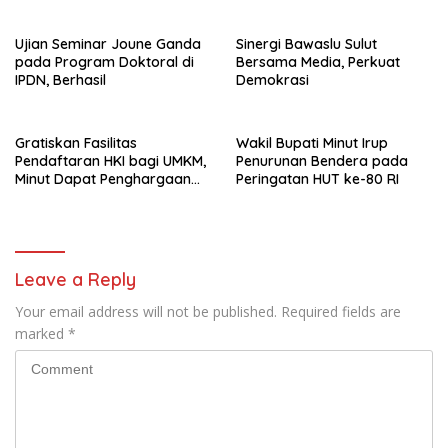
Ujian Seminar Joune Ganda
Sinergi Bawaslu Sulut
pada Program Doktoral di
Bersama Media, Perkuat
IPDN, Berhasil
Demokrasi
Gratiskan Fasilitas
Wakil Bupati Minut Irup
Pendaftaran HKI bagi UMKM,
Penurunan Bendera pada
Minut Dapat Penghargaan
Peringatan HUT ke-80 RI
dari Kemenkumham Sulut
Leave a Reply
Your email address will not be published.
Required fields are
marked
*