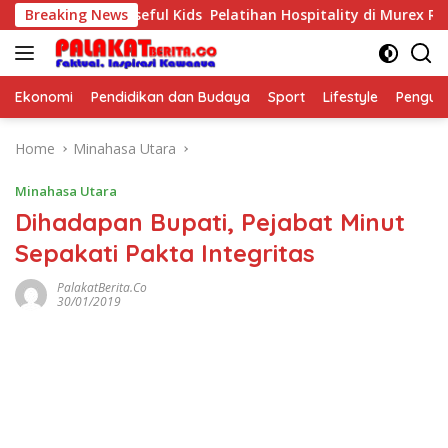
Skip
nak The Purposeful Kids Pelatihan Hospitality di Murex Resort
Breaking News
to
content
Ekonomi
Pendidikan dan Budaya
Sport
Lifestyle
Pengu
Home
Minahasa Utara
Minahasa Utara
Dihadapan Bupati, Pejabat Minut
Sepakati Pakta Integritas
PalakatBerita.co
30/01/2019