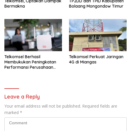
Telkomsel, Ciptakan Dampak
TP2DD dan TPID Kabupaten
Bermakna
Bolaang Mongondow Timur
Telkomsel Berhasil
Telkomsel Perkuat Jaringan
Membukukan Peningkatan
4G di Miangas
Performansi Perusahaan
Dengan Laba Bersih Rp19,7
triliun
Leave a Reply
Your email address will not be published.
Required fields are
marked
*