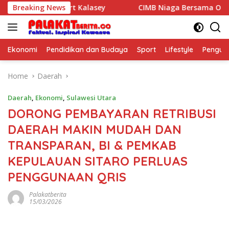
Skip
 Murex Resort Kalasey
Breaking News
CIMB Niaga Bersama OCTO Dampi
to
content
Ekonomi
Pendidikan dan Budaya
Sport
Lifestyle
Pengu
Home
Daerah
Daerah
,
Ekonomi
,
Sulawesi Utara
DORONG PEMBAYARAN RETRIBUSI
DAERAH MAKIN MUDAH DAN
TRANSPARAN, BI & PEMKAB
KEPULAUAN SITARO PERLUAS
PENGGUNAAN QRIS
Palakatberita
15/03/2026