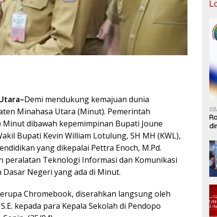
L
Utara–
Demi mendukung kemajuan dunia
08
aten Minahasa Utara (Minut). Pemerintah
Ra
 Minut dibawah kepemimpinan Bupati Joune
di
IW
 Wakil Bupati Kevin William Lotulung, SH MH (KWL),
Pendidikan yang dikepalai Pettra Enoch, M.Pd.
 peralatan Teknologi Informasi dan Komunikasi
 Dasar Negeri yang ada di Minut.
berupa Chromebook, diserahkan langsung oleh
 S.E. kepada para Kepala Sekolah di Pendopo