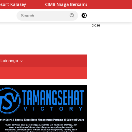
CIMB Niaga Bersama OCTO Dampingi Keluarga Indones
close
Lainnnya