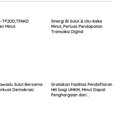
D-TP2DD,TPAKD
Sinergi BI Sulut & Utu-Keke
en Minut
Minut, Perluas Pendapatan
Transaksi Digital
Bawaslu Sulut Bersama
Gratiskan Fasilitas Pendaftaran
erkuat Demokrasi
HKI bagi UMKM, Minut Dapat
Penghargaan dari
Kemenkumham Sulut