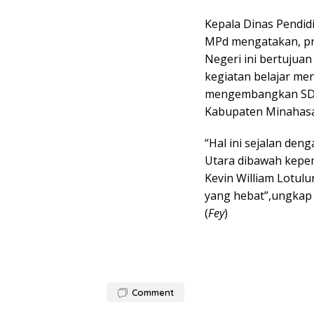
Kepala Dinas Pendid
MPd mengatakan, pr
Negeri ini bertuju
kegiatan belajar men
mengembangkan SDM
Kabupaten Minahasa
“Hal ini sejalan den
Utara dibawah kepe
Kevin William Lotu
yang hebat”,ungkap 
(
Fey
)
Comment