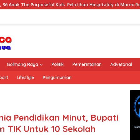
Purposeful Kids Pelatihan Hospitality di Murex Resort Kalasey
Bolmong Raya
Politik
Pemerintahan
Advetorial
port
Lifestyle
Pengumuman
a Pendidikan Minut, Bupati
n TIK Untuk 10 Sekolah