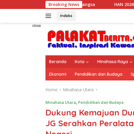
Skip
erdampak Bagi Kebaikan Bangsa
Breaking News
HAN 2026, 36 Anak The 
to
content
Indeks
close
Beranda
Kota
Minahasa Raya
Ekonomi
Pendidikan dan Budaya
S
Home
Minahasa Utara
Minahasa Utara
,
Pendidikan dan Budaya
Dukung Kemajuan Duni
JG Serahkan Peralata
Negeri