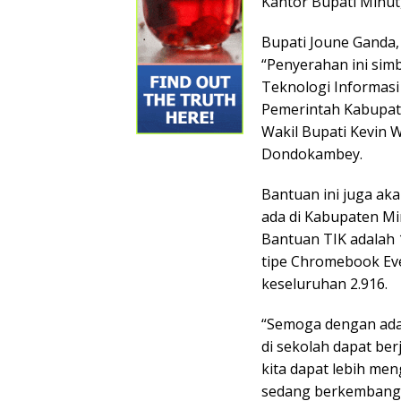
Kantor Bupati Minut,
Bupati Joune Ganda,
“Penyerahan ini sim
Teknologi Informasi
Pemerintah Kabupate
Wakil Bupati Kevin 
Dondokambey.
Bantuan ini juga ak
ada di Kabupaten M
Bantuan TIK adalah 
tipe Chromebook Eve
keseluruhan 2.916.
“Semoga dengan adan
di sekolah dapat ber
kita dapat lebih me
sedang berkembang d