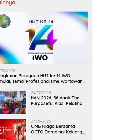
ainnya
/08/2026
ngkaian Perayaan HUT ke-14 IWO
mulai, Tema: Profesionalisme Wartawan
O, Berdampak Bagi Kebaikan Bangsa
24/07/2026
HAN 2026, 36 Anak The
Purposeful Kids Pelatihan
Hospitality di Murex Resort
Kalasey
21/06/2026
CIMB Niaga Bersama
OCTO Dampingi Keluarga
Indonesia Wujudkan Mimpi