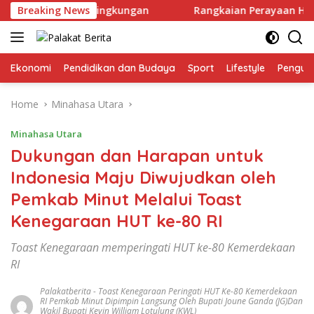
Skip
lirisasi Ramah Lingkungan
Breaking News
Rangkaian Perayaan HUT ke-1
to
content
Ekonomi
Pendidikan dan Budaya
Sport
Lifestyle
Pengu
Home
Minahasa Utara
Minahasa Utara
Dukungan dan Harapan untuk
Indonesia Maju Diwujudkan oleh
Pemkab Minut Melalui Toast
Kenegaraan HUT ke-80 RI
Toast Kenegaraan memperingati HUT ke-80 Kemerdekaan
RI
Palakatberita
-
Toast Kenegaraan Peringati HUT Ke-80 Kemerdekaan
RI Pemkab Minut Dipimpin Langsung Oleh Bupati Joune Ganda (JG)dan
Wakil Bupati Kevin William Lotulung (KWL)