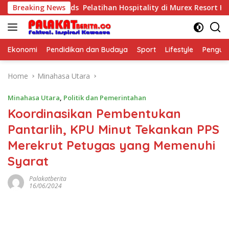
Skip
Purposeful Kids Pelatihan Hospitality di Murex Resort Kalasey
Breaking News
to
content
Ekonomi
Pendidikan dan Budaya
Sport
Lifestyle
Pengu
Home
Minahasa Utara
Minahasa Utara
,
Politik dan Pemerintahan
Koordinasikan Pembentukan
Pantarlih, KPU Minut Tekankan PPS
Merekrut Petugas yang Memenuhi
Syarat
Palakatberita
16/06/2024