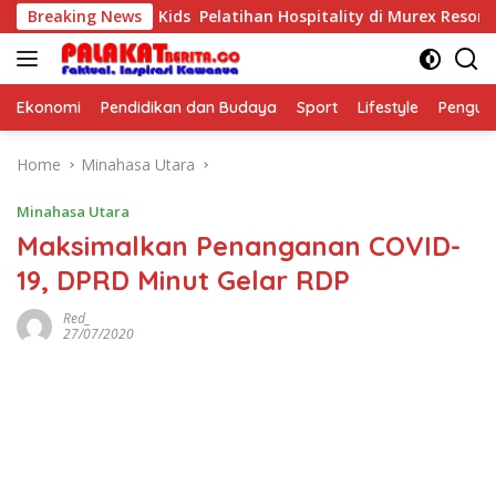
Skip
 Purposeful Kids Pelatihan Hospitality di Murex Resort Kalasey
Breaking News
to
content
Ekonomi
Pendidikan dan Budaya
Sport
Lifestyle
Pengu
Home
Minahasa Utara
Minahasa Utara
Maksimalkan Penanganan COVID-
19, DPRD Minut Gelar RDP
Red_
27/07/2020