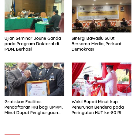
Ujian Seminar Joune Ganda
Sinergi Bawaslu Sulut
pada Program Doktoral di
Bersama Media, Perkuat
IPDN, Berhasil
Demokrasi
Gratiskan Fasilitas
Wakil Bupati Minut Irup
Pendaftaran HKI bagi UMKM,
Penurunan Bendera pada
Minut Dapat Penghargaan
Peringatan HUT ke-80 RI
dari Kemenkumham Sulut