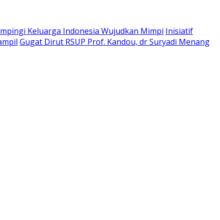
pingi Keluarga Indonesia Wujudkan Mimpi
Inisiatif
ampil
Gugat Dirut RSUP Prof. Kandou, dr Suryadi Menang