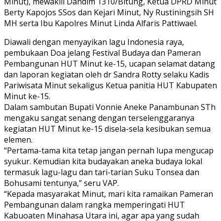
Minut), mewakili Dandim 1310/Bitung, Ketua DPRD Minut
Berty Kapojos SSos dan Kejari Minut, Ny Rustiningsih SH
MH serta Ibu Kapolres Minut Linda Alfaris Pattiwael.
Diawali dengan menyayikan lagu Indonesia raya,
pembukaan Doa jelang Festival Budaya dan Pameran
Pembangunan HUT Minut ke-15, ucapan selamat datang
dan laporan kegiatan oleh dr Sandra Rotty selaku Kadis
Pariwisata Minut sekaligus Ketua panitia HUT Kabupaten
Minut ke-15.
Dalam sambutan Bupati Vonnie Aneke Panambunan STh
mengaku sangat senang dengan terselenggaranya
kegiatan HUT Minut ke-15 disela-sela kesibukan semua
elemen.
“Pertama-tama kita tetap jangan pernah lupa mengucap
syukur. Kemudian kita budayakan aneka budaya lokal
termasuk lagu-lagu dan tari-tarian Suku Tonsea dan
Bohusami tentunya,” seru VAP.
“Kepada masyarakat Minut, mari kita ramaikan Pameran
Pembangunan dalam rangka memperingati HUT
Kabuoaten Minahasa Utara ini, agar apa yang sudah