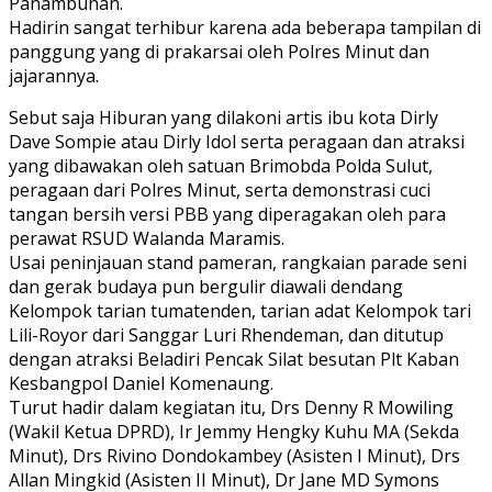
Panambunan.
Hadirin sangat terhibur karena ada beberapa tampilan di
panggung yang di prakarsai oleh Polres Minut dan
jajarannya.
Sebut saja Hiburan yang dilakoni artis ibu kota Dirly
Dave Sompie atau Dirly Idol serta peragaan dan atraksi
yang dibawakan oleh satuan Brimobda Polda Sulut,
peragaan dari Polres Minut, serta demonstrasi cuci
tangan bersih versi PBB yang diperagakan oleh para
perawat RSUD Walanda Maramis.
Usai peninjauan stand pameran, rangkaian parade seni
dan gerak budaya pun bergulir diawali dendang
Kelompok tarian tumatenden, tarian adat Kelompok tari
Lili-Royor dari Sanggar Luri Rhendeman, dan ditutup
dengan atraksi Beladiri Pencak Silat besutan Plt Kaban
Kesbangpol Daniel Komenaung.
Turut hadir dalam kegiatan itu, Drs Denny R Mowiling
(Wakil Ketua DPRD), Ir Jemmy Hengky Kuhu MA (Sekda
Minut), Drs Rivino Dondokambey (Asisten I Minut), Drs
Allan Mingkid (Asisten II Minut), Dr Jane MD Symons