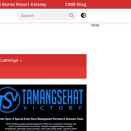
t Kalasey
CIMB Niaga Bersama OCTO Dampingi Keluarg
close
Lainnnya