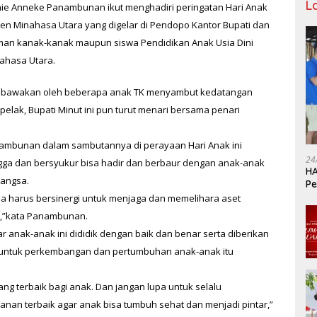
L
nnie Anneke Panambunan ikut menghadiri peringatan Hari Anak
en Minahasa Utara yang digelar di Pendopo Kantor Bupati dan
taman kanak-kanak maupun siswa Pendidikan Anak Usia Dini
ahasa Utara.
dibawakan oleh beberapa anak TK menyambut kedatangan
elak, Bupati Minut ini pun turut menari bersama penari
ambunan dalam sambutannya di perayaan Hari Anak ini
24
gga dan bersyukur bisa hadir dan berbaur dengan anak-anak
HA
angsa.
Pe
Ka
ua harus bersinergi untuk menjaga dan memelihara aset
i,”kata Panambunan.
r anak-anak ini dididik dengan baik dan benar serta diberikan
k untuk perkembangan dan pertumbuhan anak-anak itu
ang terbaik bagi anak. Dan jangan lupa untuk selalu
an terbaik agar anak bisa tumbuh sehat dan menjadi pintar,”