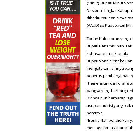
(Minut). Bupati Minut Vo
Nasional Tingkat Kabupat
dihadiri ratusan siswa 
(PAUD) se Kabupaten Min
Tarian Kabasaran yang 
Bupati Panambunan. Tak p
kabasaran anak-anak.
Bupati Vonnie Aneke Pan
mengatakan, dirinya ban
penerus pembangunan b
“Pemerintah dan orang t
bangsa yang berharga in
Dirinya pun berharap, aga
asupan nutrisi yang bai
nantinya.
“Berikanlah pendidikan y
memberikan asupan makan