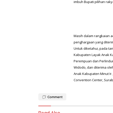
imbuh Bupati pilihan rakya
Masih dalam rangkaian 
penghargaan yang diteri
Untuk diketahui, pada ta
Kabupaten Layak Anak Ka
Perempuan dan Perlindung
Widodo, dan diterima ol
Anak Kabupaten Minut Ir. 
Convention Center, Surab
Comment
Read Also