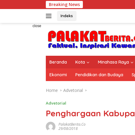
Skip
Breaking News
HAN 2026, 36 
to
content
Indeks
close
Beranda
Kota
Minahasa Raya
Ekonomi
Pendidikan dan Budaya
S
Home
Advetorial
Advetorial
Penghargaan Kabupat
PalakatBerita.co
29/08/2018