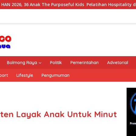
Anak The Purposeful Kids Pelatihan Hospitality di Murex Resor
Bolmong Raya
Politik
Pemerintahan
Advetorial
port
Lifestyle
Pengumuman
en Layak Anak Untuk Minut