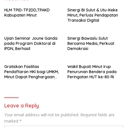
HLM TPID-TP2DD,TPAKD
Sinergi BI Sulut & Utu-Keke
Kabupaten Minut
Minut, Perluas Pendapatan
Transaksi Digital
Ujian Seminar Joune Ganda
Sinergi Bawaslu Sulut
pada Program Doktoral di
Bersama Media, Perkuat
IPDN, Berhasil
Demokrasi
Gratiskan Fasilitas
Wakil Bupati Minut Irup
Pendaftaran HKI bagi UMKM,
Penurunan Bendera pada
Minut Dapat Penghargaan
Peringatan HUT ke-80 RI
dari Kemenkumham Sulut
Leave a Reply
Your email address will not be published.
Required fields are
marked
*