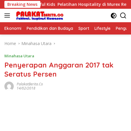
Skip
k The Purposeful Kids Pelatihan Hospitality di Murex Resort Ka
Breaking News
to
content
Ekonomi
Pendidikan dan Budaya
Sport
Lifestyle
Pengu
Home
Minahasa Utara
Minahasa Utara
Penyerapan Anggaran 2017 tak
Seratus Persen
PalakatBerita.co
14/02/2018