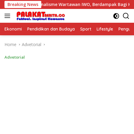
Skip
ma: Profesionalisme Wartawan IWO, Berdampak Bagi Kebaikan 
Breaking News
to
content
Ekonomi
Pendidikan dan Budaya
Sport
Lifestyle
Pengu
Home
Advetorial
Advetorial