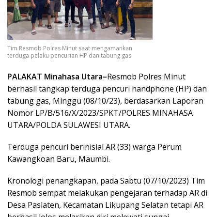
Tim Resmob Polres Minut saat mengamankan
terduga pelaku pencurian HP dan tabung gas
PALAKAT Minahasa Utara–
Resmob Polres Minut
berhasil tangkap terduga pencuri handphone (HP) dan
tabung gas, Minggu (08/10/23), berdasarkan Laporan
Nomor LP/B/516/X/2023/SPKT/POLRES MINAHASA
UTARA/POLDA SULAWESI UTARA.
Terduga pencuri berinisial AR (33) warga Perum
Kawangkoan Baru, Maumbi.
Kronologi penangkapan, pada Sabtu (07/10/2023) Tim
Resmob sempat melakukan pengejaran terhadap AR di
Desa Paslaten, Kecamatan Likupang Selatan tetapi AR
berhasil lolos melarikan diri melewati sungai.