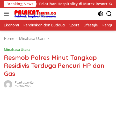
Skip
poseful Kids Pelatihan Hospitality di Murex Resort Kalasey
Breaking News
to
content
Ekonomi
Pendidikan dan Budaya
Sport
Lifestyle
Pengu
Home
Minahasa Utara
Minahasa Utara
Resmob Polres Minut Tangkap
Residivis Terduga Pencuri HP dan
Gas
Palakatberita
09/10/2023