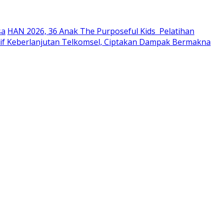
sa
HAN 2026, 36 Anak The Purposeful Kids Pelatihan
atif Keberlanjutan Telkomsel, Ciptakan Dampak Bermakna