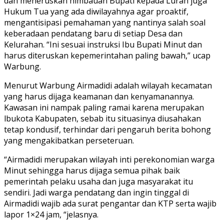
dan meneruskan himbauan Bupati kepada Lurah juga
Hukum Tua yang ada diwilayahnya agar proaktif,
mengantisipasi pemahaman yang nantinya salah soal
keberadaan pendatang baru di setiap Desa dan
Kelurahan. “Ini sesuai instruksi Ibu Bupati Minut dan
harus diteruskan kepemerintahan paling bawah,” ucap
Warbung.
Menurut Warbung Airmadidi adalah wilayah kecamatan
yang harus dijaga keamanan dan kenyamanannya.
Kawasan ini nampak paling ramai karena merupakan
lbukota Kabupaten, sebab itu situasinya diusahakan
tetap kondusif, terhindar dari pengaruh berita bohong
yang mengakibatkan perseteruan.
“Airmadidi merupakan wilayah inti perekonomian warga
Minut sehingga harus dijaga semua pihak baik
pemerintah pelaku usaha dan juga masyarakat itu
sendiri. Jadi warga pendatang dan ingin tinggal di
Airmadidi wajib ada surat pengantar dan KTP serta wajib
lapor 1×24 jam, “jelasnya.