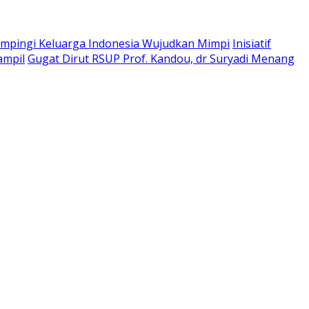
pingi Keluarga Indonesia Wujudkan Mimpi
Inisiatif
ampil
Gugat Dirut RSUP Prof. Kandou, dr Suryadi Menang