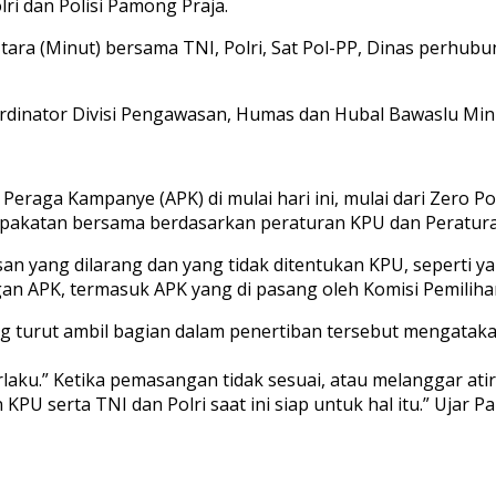
ri dan Polisi Pamong Praja.
ra (Minut) bersama TNI, Polri, Sat Pol-PP, Dinas perhubu
oordinator Divisi Pengawasan, Humas dan Hubal Bawaslu Min
Peraga Kampanye (APK) di mulai hari ini, mulai dari Zero 
epakatan bersama berdasarkan peraturan KPU dan Peratura
san yang dilarang dan yang tidak ditentukan KPU, seperti 
angan APK, termasuk APK yang di pasang oleh Komisi Pemilih
g turut ambil bagian dalam penertiban tersebut mengataka
rlaku.” Ketika pemasangan tidak sesuai, atau melanggar at
PU serta TNI dan Polri saat ini siap untuk hal itu.” Ujar P