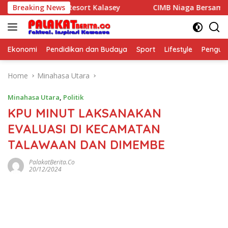
Skip
y di Murex Resort Kalasey
Breaking News
CIMB Niaga Bersama OCTO D
to
content
Ekonomi
Pendidikan dan Budaya
Sport
Lifestyle
Pengu
Home
Minahasa Utara
Minahasa Utara
,
Politik
KPU MINUT LAKSANAKAN
EVALUASI DI KECAMATAN
TALAWAAN DAN DIMEMBE
PalakatBerita.co
20/12/2024