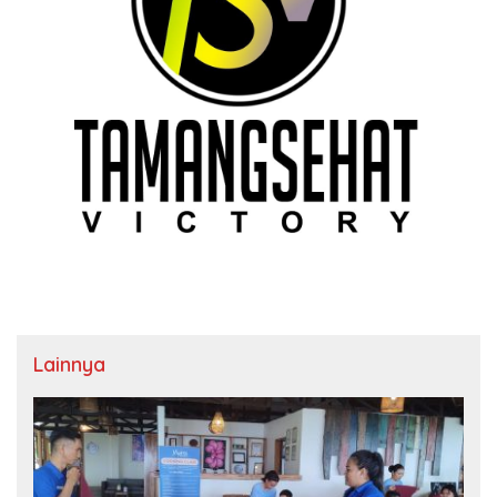
Lainnya