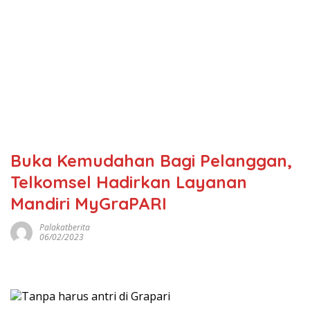
Buka Kemudahan Bagi Pelanggan,
Telkomsel Hadirkan Layanan
Mandiri MyGraPARI
Palakatberita
06/02/2023