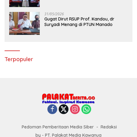
31/05/2026
Gugat Dirut RSUP Prof. Kandou, dr
Suryadi Menang di PTUN Manado
Terpopuler
Pedoman Pemberitaan Media Siber
Redaksi
by - PT. Palakat Media Kawanua