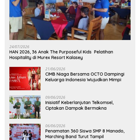
24/07/2026
HAN 2026, 36 Anak The Purposeful Kids Pelatihan
Hospitality di Murex Resort Kalasey
21/06/2026
CIMB Niaga Bersama OCTO Dampingi
Keluarga Indonesia Wujudkan Mimpi
09/06/2026
Inisiatif Keberlanjutan Telkomsel,
Ciptakan Dampak Bermakna
06/06/2026
Penamatan 360 Siswa SMP 8 Manado,
Marching Band Turut Tampil