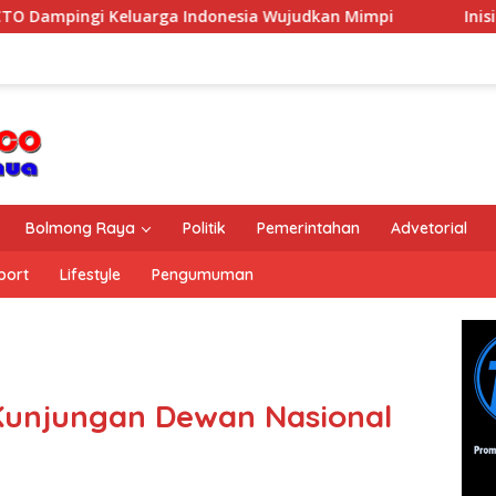
arga Indonesia Wujudkan Mimpi
Inisiatif Keberlanju
Bolmong Raya
Politik
Pemerintahan
Advetorial
port
Lifestyle
Pengumuman
Kunjungan Dewan Nasional