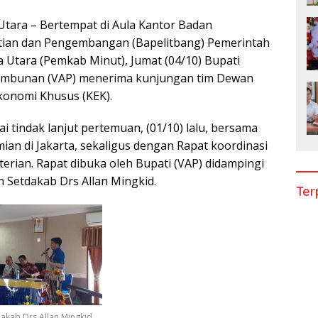
tara – Bertempat di Aula Kantor Badan
itian dan Pengembangan (Bapelitbang) Pemerintah
Utara (Pemkab Minut), Jumat (04/10) Bupati
ambunan (VAP) menerima kunjungan tim Dewan
konomi Khusus (KEK).
i tindak lanjut pertemuan, (01/10) lalu, bersama
n di Jakarta, sekaligus dengan Rapat koordinasi
terian. Rapat dibuka oleh Bupati (VAP) didampingi
Setdakab Drs Allan Mingkid.
Ter
akab Drs Allan Mingkid