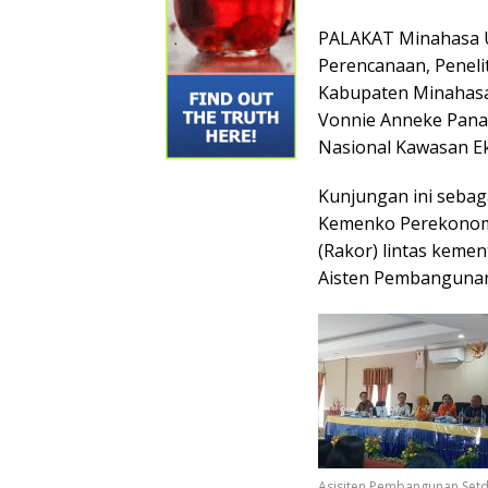
PALAKAT Minahasa U
Perencanaan, Penel
Kabupaten Minahasa 
Vonnie Anneke Pan
Nasional Kawasan E
Kunjungan ini sebaga
Kemenko Perekonomia
(Rakor) lintas kemen
Aisten Pembangunan 
Asisiten Pembangunan Setd