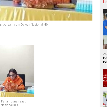
L
si bersama tim Dewan Nasional KEK
24
HA
Pe
Ka
ke Panambunan saat
 Nasional KEK