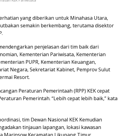
asan KEK Pariwisata
perhatian yang diberikan untuk Minahasa Utara,
nutbakan semakin berkembang, terutama disektor
P.
mendengarkan penjelasan dari tim baik dari
nomian, Kementerian Pariwisata, Kementerian
menterian PUPR, Kementerian Keuangan,
riat Negara, Sekretariat Kabinet, Pemprov Sulut
rmai Resort.
cangan Peraturan Pemerintaah (RPP) KEK cepat
Peraturan Pemerintah. “Lebih cepat lebih baik,” kata
koordinasi, tim Dewan Nasional KEK Kemudian
gadakan tinjauan lapangan, lokasi kawasan
sa Marinsow Kecamatan Likupang Timur.