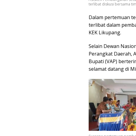
terlibat diskusi bersama t
Dalam pertemuan te
terlibat dalam pem
KEK Likupang.
Selain Dewan Nasiona
Perangkat Daerah, 
Bupati (VAP) berter
selamat datang di M