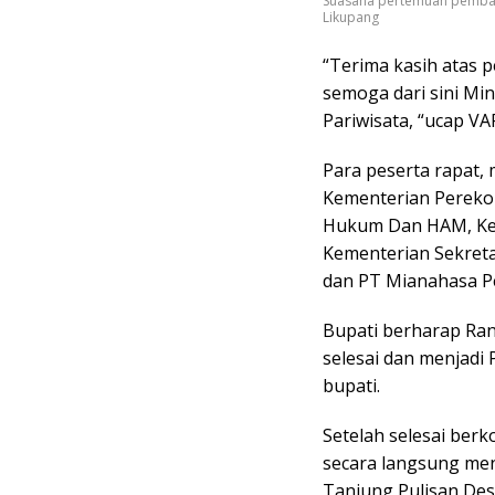
Suasana pertemuan pembah
Likupang
“Terima kasih atas 
semoga dari sini Mi
Pariwisata, “ucap VA
Para peserta rapat, 
Kementerian Pereko
Hukum Dan HAM, Ke
Kementerian Sekreta
dan PT Mianahasa Pe
Bupati berharap Ran
selesai dan menjadi 
bupati.
Setelah selesai ber
secara langsung men
Tanjung Pulisan De