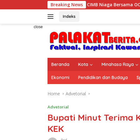
Skip
esort Kalasey
CIMB Niaga Bersama OCTO Dampingi Kelu
Breaking News
to
content
Indeks
close
Beranda
Kota
Minahasa Raya
Ekonomi
Pendidikan dan Budaya
S
Home
Advetorial
Advetorial
Bupati Minut Terima 
KEK