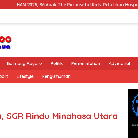
36 Anak The Purposeful Kids Pelatihan Hospitality di Murex Res
Bolmong Raya
Politik
Pemerintahan
Advetorial
port
Lifestyle
Pengumuman
, SGR Rindu Minahasa Utara