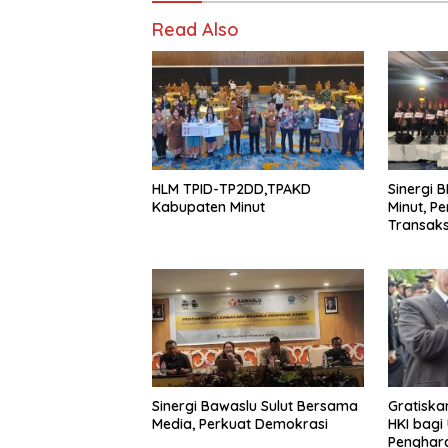
Read Also
HLM TPID-TP2DD,TPAKD
Sinergi B
Kabupaten Minut
Minut, P
Transaksi
Sinergi Bawaslu Sulut Bersama
Gratiska
Media, Perkuat Demokrasi
HKI bagi
Penghar