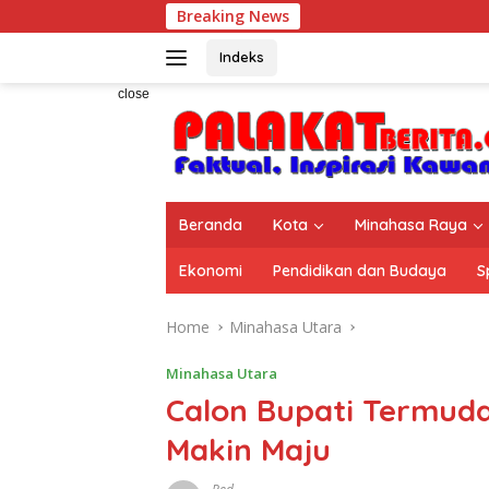
Skip
Breaking News
HAN 2026, 
to
content
Indeks
close
Beranda
Kota
Minahasa Raya
Ekonomi
Pendidikan dan Budaya
S
Home
Minahasa Utara
Minahasa Utara
Calon Bupati Termuda
Makin Maju