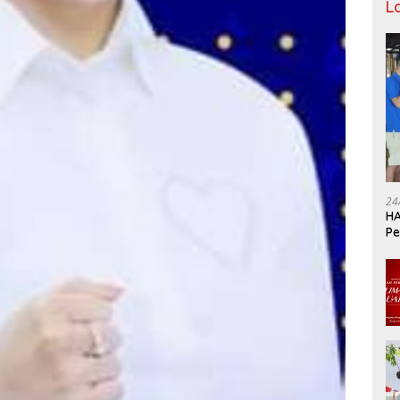
L
24
HA
Pe
Ka