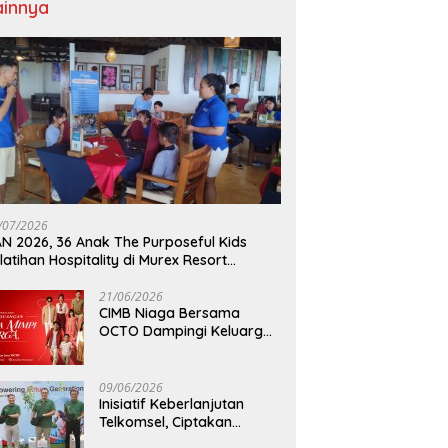
ainnya
/07/2026
N 2026, 36 Anak The Purposeful Kids
latihan Hospitality di Murex Resort
lasey
21/06/2026
CIMB Niaga Bersama
OCTO Dampingi Keluarga
Indonesia Wujudkan Mimpi
09/06/2026
Inisiatif Keberlanjutan
Telkomsel, Ciptakan
Dampak Bermakna