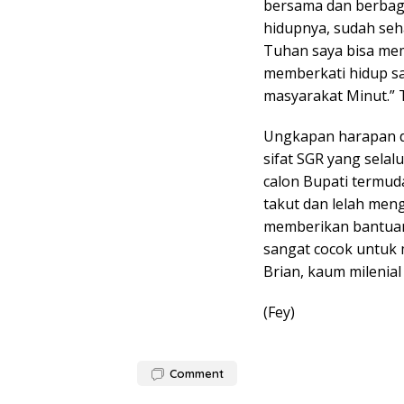
bersama dan berbag
hidupnya, sudah seh
Tuhan saya bisa m
memberkati hidup sa
masyarakat Minut.” 
Ungkapan harapan da
sifat SGR yang selal
calon Bupati termud
takut dan lelah men
memberikan bantuan 
sangat cocok untuk 
Brian, kaum milenia
(Fey)
Comment