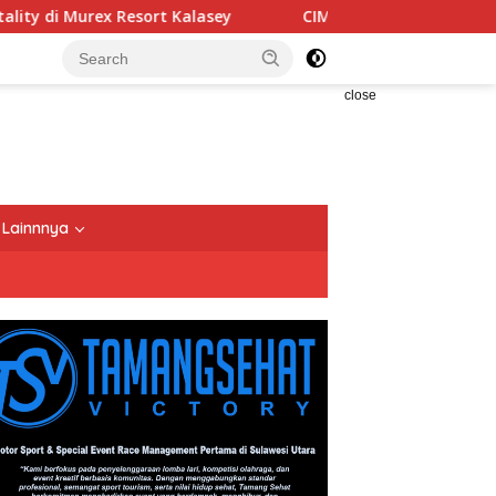
ort Kalasey
CIMB Niaga Bersama OCTO Dampingi Kelua
close
Lainnnya