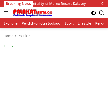
Skip
elatihan Hospitality di Murex Resort Kalasey
Breaking News
CIMB Nia
to
content
Ekonomi
Pendidikan dan Budaya
Sport
Lifestyle
Pengu
Home
Politik
Politik