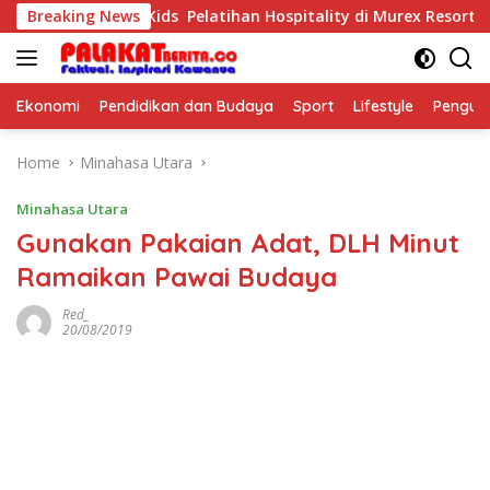
Skip
Purposeful Kids Pelatihan Hospitality di Murex Resort Kalasey
Breaking News
to
content
Ekonomi
Pendidikan dan Budaya
Sport
Lifestyle
Pengu
Home
Minahasa Utara
Minahasa Utara
Gunakan Pakaian Adat, DLH Minut
Ramaikan Pawai Budaya
Red_
20/08/2019