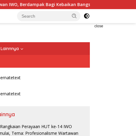
, Berdampak Bagi Kebaikan Bangsa
HAN 2026, 36 Anak T
close
Lainnnya
ainnya