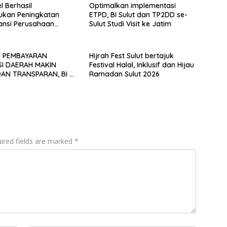
l Berhasil
Optimalkan implementasi
kan Peningkatan
ETPD, BI Sulut dan TP2DD se-
ansi Perusahaan
Sulut Studi Visit ke Jatim
aba Bersih Rp19,7
 PEMBAYARAN
Hijrah Fest Sulut bertajuk
SI DAERAH MAKIN
Festival Halal, Inklusif dan Hijau
AN TRANSPARAN, BI &
Ramadan Sulut 2026
KEPULAUAN SITARO
 PENGGUNAAN QRIS
ired fields are marked
*