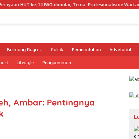
 HUT ke-14 IWO dimulai, Tema: Profesionalisme Wartawan IWO
Bolmong Raya
Politik
Pemerintahan
Advetorial
port
Lifestyle
Pengumuman
ceh, Ambar: Pentingnya
k
L