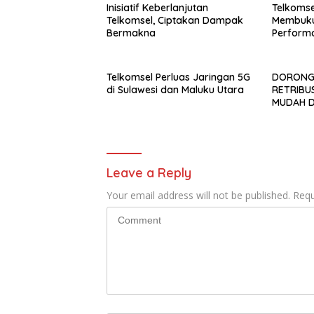
Inisiatif Keberlanjutan
Telkomse
Telkomsel, Ciptakan Dampak
Membuku
Bermakna
Perform
Dengan L
triliun
Telkomsel Perluas Jaringan 5G
DORONG
di Sulawesi dan Maluku Utara
RETRIBU
MUDAH D
PEMKAB 
PERLUAS
Leave a Reply
Your email address will not be published.
Requ