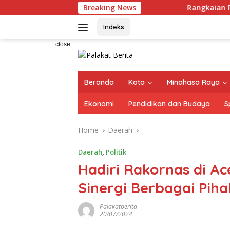
Skip
Breaking News
Rangkaian Perayaan
to
content
Indeks
close
Beranda
Kota
Minahasa Raya
Ekonomi
Pendidikan dan Budaya
S
Home
Daerah
Daerah
,
Politik
Hadiri Rakornas di A
Sinergi Berbagai Piha
Palakatberita
20/07/2024