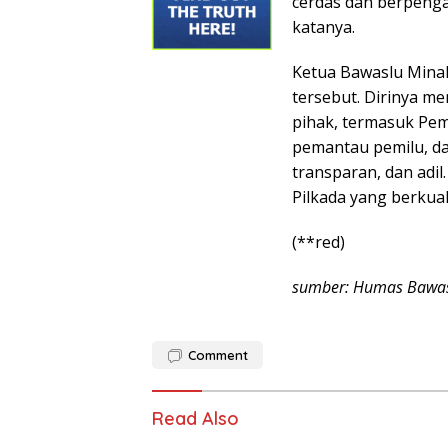
cerdas dan berpengal
katanya.
Ketua Bawaslu Mina
tersebut. Dirinya m
pihak, termasuk Pem
pemantau pemilu, da
transparan, dan adil
Pilkada yang berkuali
(**red)
sumber: Humas Bawas
Comment
Read Also