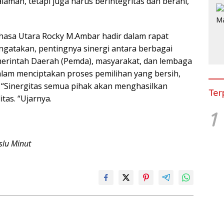
aman, tetapi juga harus berintegritas dan berani,”
hasa Utara Rocky M.Ambar hadir dalam rapat
engatakan, pentingnya sinergi antara berbagai
erintah Daerah (Pemda), masyarakat, dan lembaga
lam menciptakan proses pemilihan yang bersih,
. “Sinergitas semua pihak akan menghasilkan
Ter
tas. “Ujarnya.
1
lu Minut