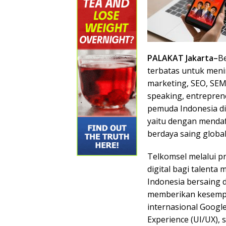
PALAKAT Jakarta–
B
terbatas untuk mening
marketing, SEO, SEM, 
speaking, entreprene
pemuda Indonesia d
yaitu dengan mendaft
berdaya saing globa
Telkomsel melalui p
digital bagi talent
Indonesia bersaing 
memberikan kesempa
internasional Google
Experience (UI/UX), s