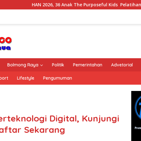
 2026, 36 Anak The Purposeful Kids Pelatihan Hospitality di Mu
Bolmong Raya
Politik
Pemerintahan
Advetorial
port
Lifestyle
Pengumuman
rteknologi Digital, Kunjungi
Daftar Sekarang