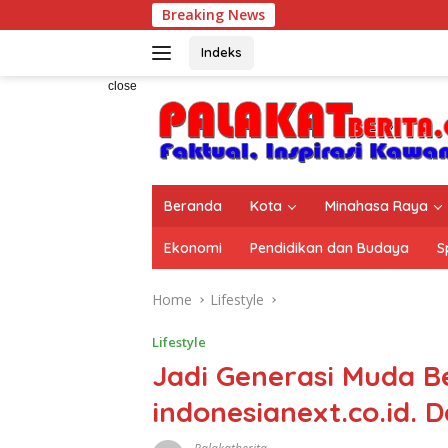
Skip
Breaking News
HAN
to
content
Indeks
close
Beranda
Kota
Minahasa Raya
Ekonomi
Pendidikan dan Budaya
S
Home
Lifestyle
Lifestyle
Jadi Generasi Muda Be
indonesianext.co.id. 