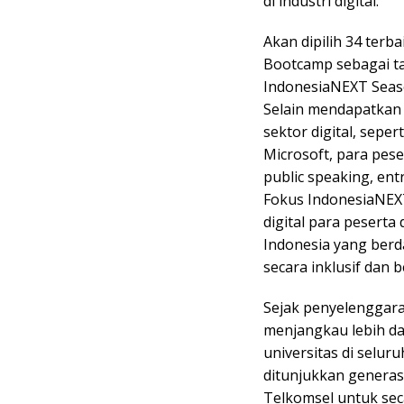
di industri digital.
Akan dipilih 34 terb
Bootcamp sebagai ta
IndonesiaNEXT Seaso
Selain mendapatkan 
sektor digital, seper
Microsoft, para pe
public speaking, ent
Fokus IndonesiaNEX
digital para pesert
Indonesia yang berd
secara inklusif dan 
Sejak penyelenggar
menjangkau lebih dar
universitas di selur
ditunjukkan generas
Telkomsel untuk se