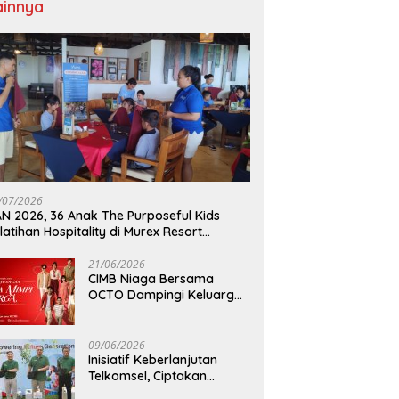
ainnya
/07/2026
N 2026, 36 Anak The Purposeful Kids
latihan Hospitality di Murex Resort
lasey
21/06/2026
CIMB Niaga Bersama
OCTO Dampingi Keluarga
Indonesia Wujudkan Mimpi
09/06/2026
Inisiatif Keberlanjutan
Telkomsel, Ciptakan
Dampak Bermakna