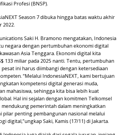
fikasi Profesi (BNSP).
iaNEXT Season 7 dibuka hingga batas waktu akhir
 2022.
nications Saki H. Bramono mengatakan, Indonesia
tu negara dengan pertumbuhan ekonomi digital
 kawasan Asia Tenggara. Ekonomi digital kita
US$ 133 miliar pada 2025 nanti. Tentu, pertumbuhan
 pesat ini harus diimbangi dengan ketersediaan
 kompeten. “Melalui IndonesiaNEXT, kami bertujuan
ngkatan kompetensi digital generasi muda,
an mahasiswa, sehingga kita bisa lebih kuat
global. Hal ini sejalan dengan komitmen Telkomsel
a mendukung pemerintah dalam meningkatkan
i pilar penting pembangunan nasional melalui
i digital,”ungkap Saki, Kamis (17/11) di Jakarta.
 Indonesia juga diajak dari segala jurusan, jenjang