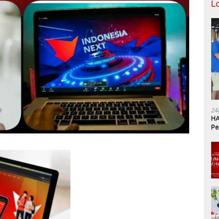
L
24
HA
Pe
Ka