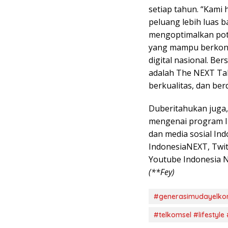
setiap tahun. “Kam
peluang lebih luas 
mengoptimalkan pote
yang mampu berkont
digital nasional. B
adalah The NEXT Tal
berkualitas, dan berd
Duberitahukan juga,
mengenai program I
dan media sosial In
IndonesiaNEXT, Twit
Youtube Indonesia N
(**Fey)
#generasimudayelkom
#telkomsel #lifestyle