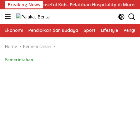
Skip
6 Anak The Purposeful Kids Pelatihan Hospitality di Murex Reso
Breaking News
to
content
Ekonomi
Pendidikan dan Budaya
Sport
Lifestyle
Pengu
Home
Pemerintahan
Pemerintahan