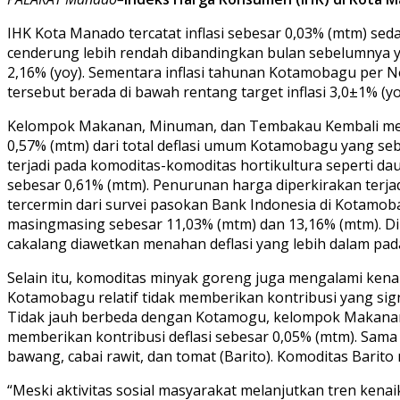
IHK Kota Manado tercatat inflasi sebesar 0,03% (mtm) se
cenderung lebih rendah dibandingkan bulan sebelumnya yan
2,16% (yoy). Sementara inflasi tahunan Kotamobagu per N
tersebut berada di bawah rentang target inflasi 3,0±1% (yo
Kelompok Makanan, Minuman, dan Tembakau Kembali menjadi
0,57% (mtm) dari total deflasi umum Kotamobagu yang s
terjadi pada komoditas-komoditas hortikultura seperti d
sebesar 0,61% (mtm). Penurunan harga diperkirakan terjadi
tercermin dari survei pasokan Bank Indonesia di Kotamob
masingmasing sebesar 11,03% (mtm) dan 13,16% (mtm). Di 
cakalang diawetkan menahan deflasi yang lebih dalam pa
Selain itu, komoditas minyak goreng juga mengalami kena
Kotamobagu relatif tidak memberikan kontribusi yang si
Tidak jauh berbeda dengan Kotamogu, kelompok Makana
memberikan kontribusi deflasi sebesar 0,05% (mtm). Sama
bawang, cabai rawit, dan tomat (Barito). Komoditas Barito
“Meski aktivitas sosial masyarakat melanjutkan tren kena