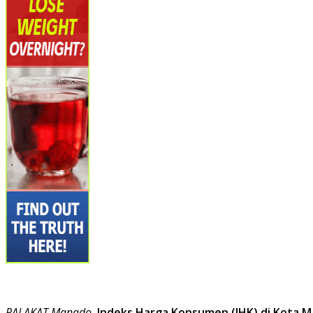
PALAKAT Manado–
Indeks Harga Konsumen (IHK) di Kota