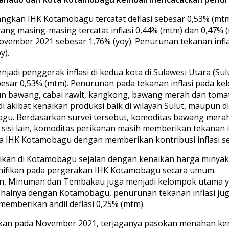
dangkan IHK Kotamobagu tercatat deflasi sebesar 0,53% (mt
g masing-masing tercatat inflasi 0,44% (mtm) dan 0,47% (m
ovember 2021 sebesar 1,76% (yoy). Penurunan tekanan infla
y).
 penggerak inflasi di kedua kota di Sulawesi Utara (Sulu
ebesar 0,53% (mtm). Penurunan pada tekanan inflasi pad
aun bawang, cabai rawit, kangkong, bawang merah dan toma
 akibat kenaikan produksi baik di wilayah Sulut, maupun di 
agu. Berdasarkan survei tersebut, komoditas bawang merah
sisi lain, komoditas perikanan masih memberikan tekanan i
da IHK Kotamobagu dengan memberikan kontribusi inflasi s
ikan di Kotamobagu sejalan dengan kenaikan harga minyak n
gnifikan pada pergerakan IHK Kotamobagu secara umum.
n, Minuman dan Tembakau juga menjadi kelompok utama 
 halnya dengan Kotamobagu, penurunan tekanan inflasi jug
 memberikan andil deflasi 0,25% (mtm).
ikan pada November 2021, terjaganya pasokan menahan kenai