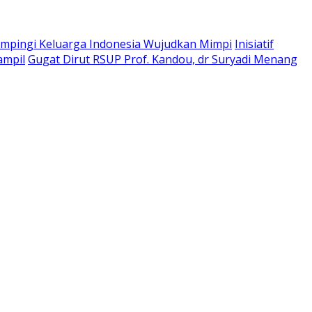
pingi Keluarga Indonesia Wujudkan Mimpi
Inisiatif
ampil
Gugat Dirut RSUP Prof. Kandou, dr Suryadi Menang