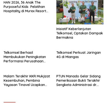
HAN 2026, 36 Anak The
Purposeful Kids Pelatihan
Hospitality di Murex Resort
Kalasey
Inisiatif Keberlanjutan
Telkomsel, Ciptakan Dampak
Bermakna
Telkomsel Berhasil
Telkomsel Perkuat Jaringan
Membukukan Peningkatan
4G di Miangas
Performansi Perusahaan
Dengan Laba Bersih Rp19,7
triliun
Malam Terakhir KKR Mukjizat
PTUN Manado Gelar Sidang
Kesembuhan, Pembina
Pemeriksaan Bukti Terakhir
Yayasan Tinavel Ucapkan
Sengketa Administrasi dr.
Syukur
Suryadi Tatura – Dirut RSUP
Prof. Kandou.