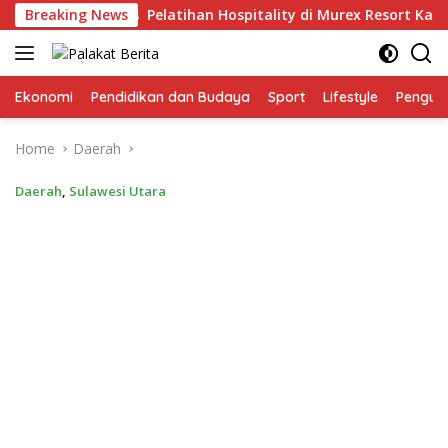
Skip
Purposeful Kids Pelatihan Hospitality di Murex Resort Kalasey
Breaking News
to
content
Ekonomi
Pendidikan dan Budaya
Sport
Lifestyle
Pengu
Home
Daerah
Daerah
,
Sulawesi Utara