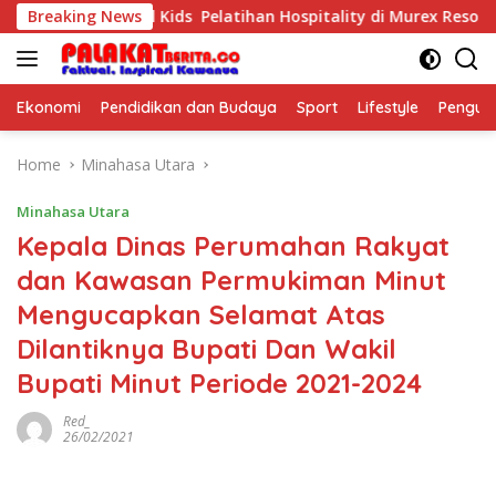
Skip
The Purposeful Kids Pelatihan Hospitality di Murex Resort Kala
Breaking News
to
content
Ekonomi
Pendidikan dan Budaya
Sport
Lifestyle
Pengu
Home
Minahasa Utara
Minahasa Utara
Kepala Dinas Perumahan Rakyat
dan Kawasan Permukiman Minut
Mengucapkan Selamat Atas
Dilantiknya Bupati Dan Wakil
Bupati Minut Periode 2021-2024
Red_
26/02/2021