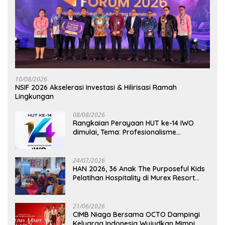
10/08/2026
NSIF 2026 Akselerasi Investasi & Hilirisasi Ramah
Lingkungan
08/08/2026
Rangkaian Perayaan HUT ke-14 IWO
dimulai, Tema: Profesionalisme
Wartawan IWO, Berdampak Bagi
Kebaikan Bangsa
24/07/2026
HAN 2026, 36 Anak The Purposeful Kids
Pelatihan Hospitality di Murex Resort
Kalasey
21/06/2026
CIMB Niaga Bersama OCTO Dampingi
Keluarga Indonesia Wujudkan Mimpi