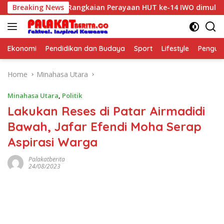
Skip
gan
Breaking News
Rangkaian Perayaan HUT ke-14 IWO dimulai, Tema:
to
content
Ekonomi
Pendidikan dan Budaya
Sport
Lifestyle
Pengu
Home
Minahasa Utara
Minahasa Utara
,
Politik
Lakukan Reses di Patar Airmadidi
Bawah, Jafar Efendi Moha Serap
Aspirasi Warga
Palakatberita
24/08/2023