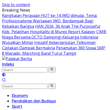
Skip to content
Breaking News
Rangkaian Perayaan HUT ke-14 IWO dimulai, Tema:
Profesionalisme Wartawan IWO, Berdampak Bagi
Kebaikan Bangsa
HAN 2026, 36 Anak The Purposeful
Kids Pelatihan Hospitality di Murex Resort Kalasey
CIMB
Niaga Bersama OCTO Dampingi Keluarga Indonesia
Wujudkan Mimpi
Inisiatif Keberlanjutan Telkomsel,
Ciptakan Dampak Bermakna
Penamatan 360 Siswa SMP
8 Manado, Marching Band Turut Tampil
Indeks
Ekonomi
Pendidikan dan Budaya
Sport