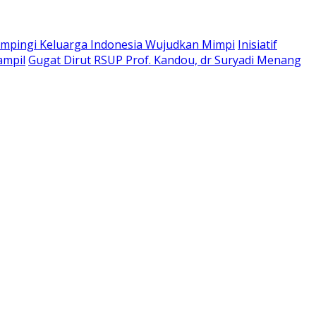
pingi Keluarga Indonesia Wujudkan Mimpi
Inisiatif
ampil
Gugat Dirut RSUP Prof. Kandou, dr Suryadi Menang