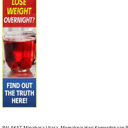
PALAKAT Minahasa Utara–Memaknai Hari Kemerdekaan Repu