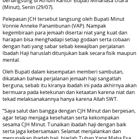
berlangsung di Atrium Kantor Bupati Minahasa Utara
(Minut), Senin (29/07).
Pelepasan JCH tersebut langsung oleh Bupati Minut
Vonnie Anneke Panambunan (VAP). Nampak
kegembiraan para jemaah disertai niat yang kuat dan
harapan bisa menghadapi setiap godaan serta cobaan
dengan hati yang sabar sebab kewajiban perjalanan
Ibadah Haji haruslah ditunjukan baik secara fisik maupun
mental.
Oleh Bupati dalam kesempatan memberi sambutan,
dikatakan bahwa perjalanan jemaah haji sangatlah
berguna, sebab itu kiranya ibadah ini pada akhirnya akan
bermuara pada ketekunan dan ketaatan karena niat dan
tekad melaksanakannya hanya karena Allah SWT.
“Saya salut dan bangga dengan CJH Minut dan berpesan,
agar tetap menjaga kesehatan serta kekompakan
sesama CJH Minut. Tunaikan ibadah haji dengan baik
serta jaga kebersamaan. Selamat menjalankan dan
menunaikan ibadah haji, biarlah Tuhan Yang Maha Esa