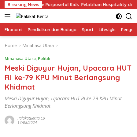
Skip
026, 36 Anak The Purposeful Kids Pelatihan Hospitality di Mure
Breaking News
to
content
Ekonomi
Pendidikan dan Budaya
Sport
Lifestyle
Pengu
Home
Minahasa Utara
Minahasa Utara
,
Politik
Meski Diguyur Hujan, Upacara HUT
RI ke-79 KPU Minut Berlangsung
Khidmat
Meski Diguyur Hujan, Upacara HUT RI ke-79 KPU Minut
Berlangsung Khidmat
PalakatBerita.co
17/08/2024