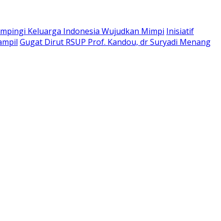
pingi Keluarga Indonesia Wujudkan Mimpi
Inisiatif
ampil
Gugat Dirut RSUP Prof. Kandou, dr Suryadi Menang