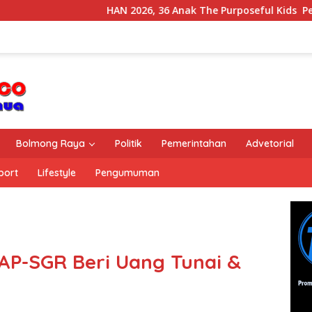
HAN 2026, 36 Anak The Purposeful Kids Pelatiha
Bolmong Raya
Politik
Pemerintahan
Advetorial
port
Lifestyle
Pengumuman
AP-SGR Beri Uang Tunai &