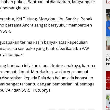
L
n bahan pokok. Bantuan ini diantarkan, langsung ke
g bersangkutan.
rsebut, Kel Tielung-Mongkau, Ibu Sandra, Bapak
lino bersama Andra sangat bersyukur memperoleh
n SGR.
ucapakan terima kasih banyak atas kepedulian
nai serta sembako yang telah diberikan Ibu VAP
anya kompak.
24
HA
Pe
ang bantuan ini akan dibuat kubur anaknya, karena
Ka
um sempat dibuat. Mereka kecewa karena sampai
ah diserahkan kepada Pala dan belum ada kepastian
ami sangat terbantu dengan pemberian ini, semoga
bu VAP dan SGR,” Tutupnya.