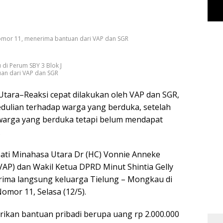
Nomor 11, menerima bantuan dari VAP dan SGR
 di Perum SBY 3 Blok J
an dari VAP dan SGR
ara–Reaksi cepat dilakukan oleh VAP dan SGR,
dulian terhadap warga yang berduka, setelah
warga yang berduka tetapi belum mendapat
.
ati Minahasa Utara Dr (HC) Vonnie Anneke
AP) dan Wakil Ketua DPRD Minut Shintia Gelly
rima langsung keluarga Tielung – Mongkau di
omor 11, Selasa (12/5).
kan bantuan pribadi berupa uang rp 2.000.000