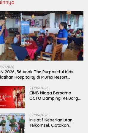
ainnya
/07/2026
N 2026, 36 Anak The Purposeful Kids
latihan Hospitality di Murex Resort
lasey
21/06/2026
CIMB Niaga Bersama
OCTO Dampingi Keluarga
Indonesia Wujudkan Mimpi
09/06/2026
Inisiatif Keberlanjutan
Telkomsel, Ciptakan
Dampak Bermakna