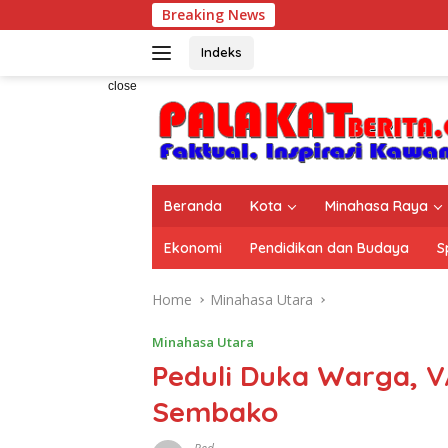
Skip
Breaking News
to
content
Indeks
close
Beranda
Kota
Minahasa Raya
Ekonomi
Pendidikan dan Budaya
S
Home
Minahasa Utara
Minahasa Utara
Peduli Duka Warga, V
Sembako