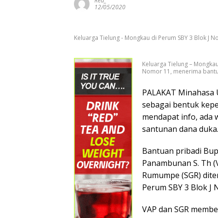
Red_
12/05/2020
Keluarga Tielung - Mongkau di Perum SBY 3 Blok J 
Keluarga Tielung – Mongkau
Nomor 11, menerima bantu
PALAKAT Minahasa Ut
sebagai bentuk kepe
mendapat info, ada 
santunan dana duka
Bantuan pribadi Bup
Panambunan S. Th (V
Rumumpe (SGR) dite
Perum SBY 3 Blok J N
VAP dan SGR memberi