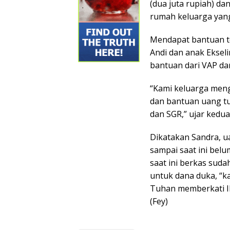
(dua juta rupiah) da
rumah keluarga yan
Mendapat bantuan te
Andi dan anak Ekse
bantuan dari VAP da
“Kami keluarga meng
dan bantuan uang tu
dan SGR,” ujar kedu
Dikatakan Sandra, u
sampai saat ini bel
saat ini berkas sud
untuk dana duka, “k
Tuhan memberkati I
(Fey)