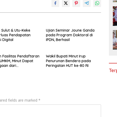
I Sulut & Utu-Keke
Ujian Seminar Joune Ganda
erluas Pendapatan
pada Program Doktoral di
 Digital
IPDN, Berhasil
n Fasilitas Pendaftaran
Wakil Bupati Minut Irup
 UMKM, Minut Dapat
Penurunan Bendera pada
gaan dari
Peringatan HUT ke-80 RI
Ter
mham Sulut
ired fields are marked
*