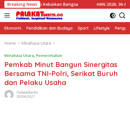
Skip
dampak Bagi Kebaikan Bangsa
Breaking News
HAN 2026, 36 Anak The Pu
to
content
Ekonomi
Pendidikan dan Budaya
Sport
Lifestyle
Pengu
Home
Minahasa Utara
Minahasa Utara
,
Pemerintahan
Pemkab Minut Bangun Sinergitas
Bersama TNI-Polri, Serikat Buruh
dan Pelaku Usaha
Palakatberita
30/04/2021