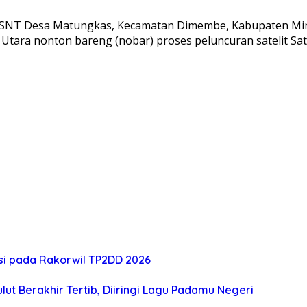
 SNT Desa Matungkas, Kecamatan Dimembe, Kabupaten Minaha
ara nonton bareng (nobar) proses peluncuran satelit Satr
si pada Rakorwil TP2DD 2026
ut Berakhir Tertib, Diiringi Lagu Padamu Negeri