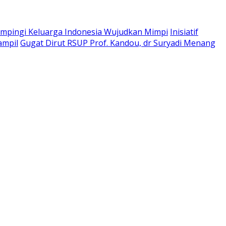
pingi Keluarga Indonesia Wujudkan Mimpi
Inisiatif
ampil
Gugat Dirut RSUP Prof. Kandou, dr Suryadi Menang