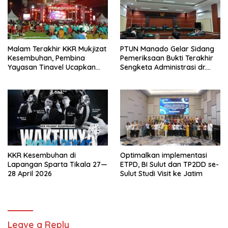
Malam Terakhir KKR Mukjizat
PTUN Manado Gelar Sidang
Kesembuhan, Pembina
Pemeriksaan Bukti Terakhir
Yayasan Tinavel Ucapkan
Sengketa Administrasi dr.
Syukur
Suryadi Tatura – Dirut RSUP
Prof. Kandou.
KKR Kesembuhan di
Optimalkan implementasi
Lapangan Sparta Tikala 27—
ETPD, BI Sulut dan TP2DD se-
28 April 2026
Sulut Studi Visit ke Jatim
Leave a Reply