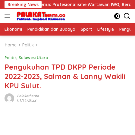
Skip
 dimulai, Tema: Profesionalisme Wartawan IWO, Berdampak Ba
Breaking News
to
content
Ekonomi
Pendidikan dan Budaya
Sport
Lifestyle
Pengu
Home
Politik
Politik
,
Sulawesi Utara
Pengukuhan TPD DKPP Periode
2022-2023, Salman & Lanny Wakili
KPU Sulut.
Palakatberita
01/11/2022